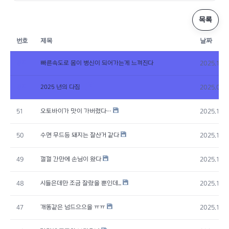
목록
번호
제목
날짜
빠른속도로 몸이 병신이 되어가는게 느껴진다
공지
2025.10.
2025 년의 다짐
5
공지
2025.09.
오토바이가 맛이 가버렸다…
51
2025.12.2
수면 무드등 돼지는 잘산거 같다
50
2025.12.2
껄껄 간만에 손님이 왔다
49
2025.12.2
시들은데만 조금 잘랐을 뿐인데...
48
2025.12.2
개똥같은 넘드으으을 ㅠㅠ
47
2025.12.1