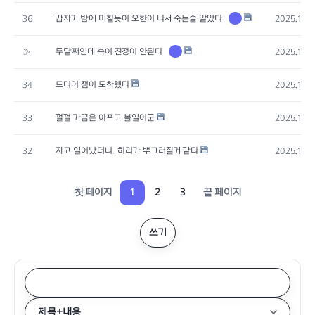
갑자기 밤에 미칠듯이 오한이 나서 죽는줄 알았다
1
36
2025.11.0
두달째인데 속이 진정이 안된다
1
»
2025.10.3
드디어 잼이 도착했다
34
2025.10.
껄껄 가끔은 아프고 볼일이군
33
2025.10.
자고 일어났더니.. 허리가 뿌그러질거 같다
32
2025.10.2
첫 페이지
1
2
3
끝 페이지
쓰기
제목+내용