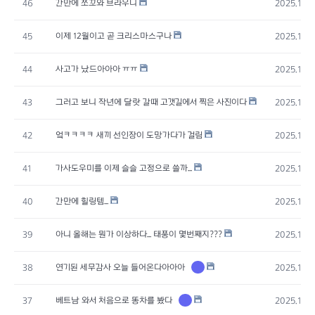
간만에 쪼꼬와 브라우니
46
2025.12.1
이제 12월이고 곧 크리스마스구나
45
2025.12.0
사고가 났드아아아 ㅠㅠ
44
2025.11.2
그러고 보니 작년에 달랏 갈때 고갯길에서 찍은 사진이다
43
2025.11.2
엌ㅋㅋㅋㅋ 새끼 선인장이 도망가다가 걸림
42
2025.11.2
가사도우미를 이제 슬슬 고정으로 쓸까...
41
2025.11.2
간만에 힐링템...
40
2025.11.1
아니 올해는 뭔가 이상하다... 태풍이 몇번째지???
39
2025.11.1
연기된 세무감사 오늘 들어온다아아아
1
38
2025.11.1
베트남 와서 처음으로 똥차를 봤다
1
37
2025.11.0